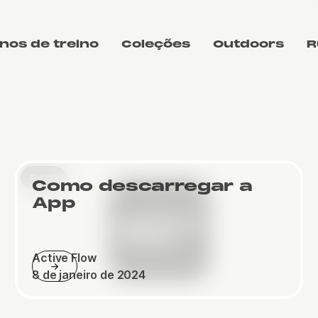
nos de treino
Coleções
Outdoors
R
App
Como descarregar a
App
Active Flow
8 de janeiro de 2024